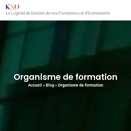
Aller
au
Le Logiciel de Gestion de vos Formations et d'Evenements
contenu
Organisme de formation
Accueil
»
Blog
»
Organisme de formation