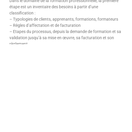
Dans le domaine de la formation professionnelle, la première
étape est un inventaire des besoins à partir d’une
classification :
– Typologies de clients, apprenants, formations, formateurs
– Règles d’affectation et de facturation
– Etapes du processus, depuis la demande de formation et sa
validation jusqu’à sa mise en œuvre, sa facturation et son
règlement.
La seconde est de choisir un logiciel spécialisé qui réponde en
théorie à ces besoins de façon personnalisée, c’est-à-dire en
adaptant ce logiciel à vos besoins et pas l’inverse.
La troisième étape est d’expérimenter ce logiciel sur une
formation type et représentative, ni la plus complexe, ni la plus
simple, puis de l’enrichir progressivement à des cas plus
complexes.
Quelles sont les difficultés à prévoir dans le choix d’un logiciel
de formation ?
Tester le logiciel dans votre environnement : les démos se
déroulent toujours parfaitement, parce que les
démonstrateurs connaissent la logique de l’outil et la suive
pendant leur présentation, en toute bonne foi.